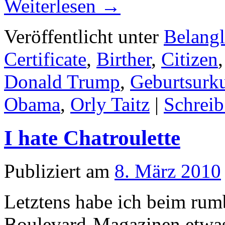
Weiterlesen
→
Veröffentlicht unter
Belangl
Certificate
,
Birther
,
Citizen
Donald Trump
,
Geburtsurk
Obama
,
Orly Taitz
|
Schrei
I hate Chatroulette
Publiziert am
8. März 2010
Letztens habe ich beim rumb
Boulevard-Magazinen etwas 