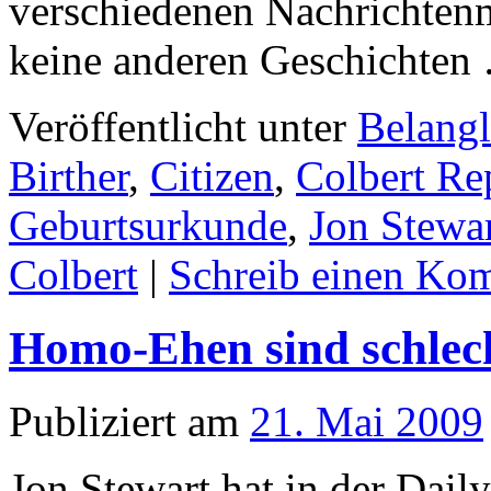
verschiedenen Nachrichtenm
keine anderen Geschichte
Veröffentlicht unter
Belangl
Birther
,
Citizen
,
Colbert Re
Geburtsurkunde
,
Jon Stewa
Colbert
|
Schreib einen Ko
Homo-Ehen sind schlech
Publiziert am
21. Mai 2009
Jon Stewart hat in der Dai