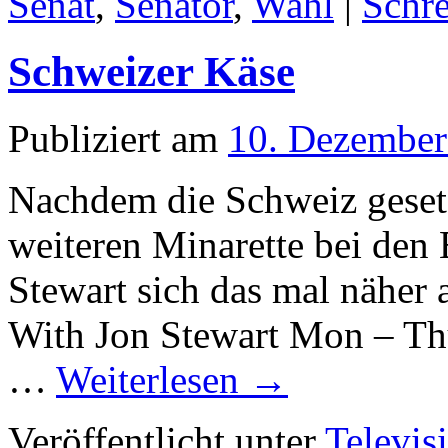
Senat
,
Senator
,
Wahl
|
Schr
Schweizer Käse
Publiziert am
10. Dezember
Nachdem die Schweiz gesetzl
weiteren Minarette bei den 
Stewart sich das mal nähe
With Jon Stewart Mon – Thu
…
Weiterlesen
→
Veröffentlicht unter
Televis