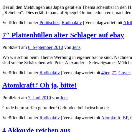
Bei all den Meldungen aus Japan gerät ein Thema scheinbar in den 
„Rebellen“. Dies erfährt man auf Spiegel Online jedoch erst, nach
Veröffentlicht unter
Politisches
,
Radioaktiv
|
Verschlagwortet mit
Afri
7″ Plattenhüllen alter Schlager auf ebay
Publiziert am
6. September 2010
von
Jens
Wo wir schon beim Thema Werbung in eigener Sache sind. Nachdem wir
sind solche Schätzchen wie Peter Alexander – Schweigsames Mädc
Veröffentlicht unter
Radioaktiv
|
Verschlagwortet mit
45er
,
7"
,
Cover
,
Atomkraft? Oh ja, bitte!
Publiziert am
7. Juni 2010
von
Jens
Grade beim surfen gefunden! Gefunden bei lachschon.de
Veröffentlicht unter
Radioaktiv
|
Verschlagwortet mit
Atomkraft
,
BP
,
4 Akkorde reichen aus