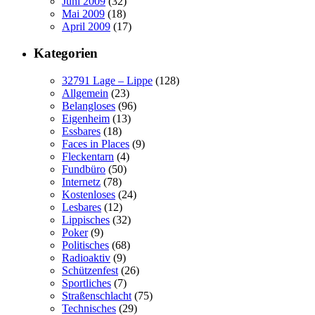
Juni 2009
(32)
Mai 2009
(18)
April 2009
(17)
Kategorien
32791 Lage – Lippe
(128)
Allgemein
(23)
Belangloses
(96)
Eigenheim
(13)
Essbares
(18)
Faces in Places
(9)
Fleckentarn
(4)
Fundbüro
(50)
Internetz
(78)
Kostenloses
(24)
Lesbares
(12)
Lippisches
(32)
Poker
(9)
Politisches
(68)
Radioaktiv
(9)
Schützenfest
(26)
Sportliches
(7)
Straßenschlacht
(75)
Technisches
(29)