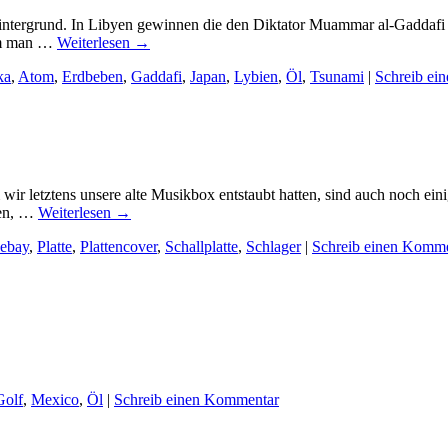
Hintergrund. In Libyen gewinnen die den Diktator Muammar al-Gaddafi
dem man …
Weiterlesen
→
ka
,
Atom
,
Erdbeben
,
Gaddafi
,
Japan
,
Lybien
,
Öl
,
Tsunami
|
Schreib ei
 letztens unsere alte Musikbox entstaubt hatten, sind auch noch eini
hen, …
Weiterlesen
→
ebay
,
Platte
,
Plattencover
,
Schallplatte
,
Schlager
|
Schreib einen Komm
Golf
,
Mexico
,
Öl
|
Schreib einen Kommentar