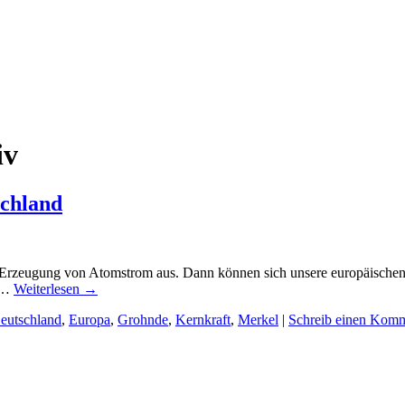
iv
schland
der Erzeugung von Atomstrom aus. Dann können sich unsere europäische
d …
Weiterlesen
→
eutschland
,
Europa
,
Grohnde
,
Kernkraft
,
Merkel
|
Schreib einen Kom