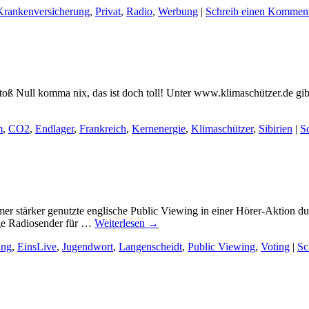
Krankenversicherung
,
Privat
,
Radio
,
Werbung
|
Schreib einen Kommen
oß Null komma nix, das ist doch toll! Unter www.klimaschützer.de gibt 
m
,
CO2
,
Endlager
,
Frankreich
,
Kernenergie
,
Klimaschützer
,
Sibirien
|
S
r stärker genutzte englische Public Viewing in einer Hörer-Aktion d
ge Radiosender für …
Weiterlesen
→
ung
,
EinsLive
,
Jugendwort
,
Langenscheidt
,
Public Viewing
,
Voting
|
Sc