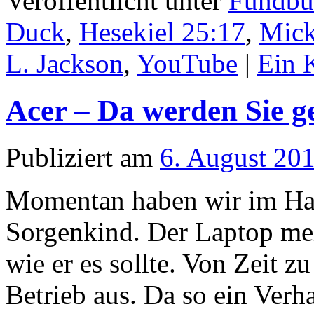
Veröffentlicht unter
Fundbü
Duck
,
Hesekiel 25:17
,
Mic
L. Jackson
,
YouTube
|
Ein 
Acer – Da werden Sie g
Publiziert am
6. August 20
Momentan haben wir im Haus
Sorgenkind. Der Laptop mei
wie er es sollte. Von Zeit z
Betrieb aus. Da so ein Verh