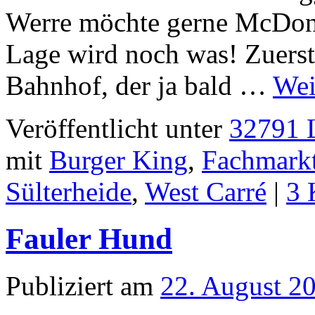
Werre möchte gerne McDonal
Lage wird noch was! Zuers
Bahnhof, der ja bald …
Wei
Veröffentlicht unter
32791 L
mit
Burger King
,
Fachmark
Sülterheide
,
West Carré
|
3 
Fauler Hund
Publiziert am
22. August 2