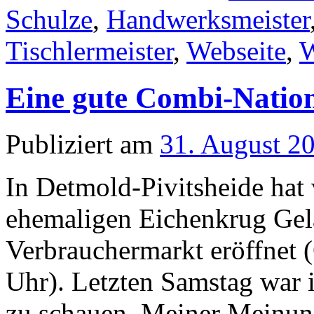
Schulze
,
Handwerksmeister
Tischlermeister
,
Webseite
,
W
Eine gute Combi-Natio
Publiziert am
31. August 2
In Detmold-Pivitsheide ha
ehemaligen Eichenkrug Ge
Verbrauchermarkt eröffnet 
Uhr). Letzten Samstag war 
zu schauen. Meiner Meinung