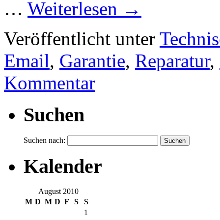
…
Weiterlesen
→
Veröffentlicht unter
Technis
Email
,
Garantie
,
Reparatur
,
Kommentar
Suchen
Suchen nach:
Kalender
August 2010
M
D
M
D
F
S
S
1