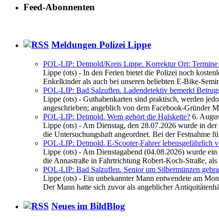
Feed-Abonnenten
Meldungen Polizei Lippe
POL-LIP: Detmold/Kreis Lippe. Korrektur Ort: Termine i
Lippe (ots) - In den Ferien bietet die Polizei noch kos
Enkelkinder als auch bei unseren beliebten E-Bike-Semina
POL-LIP: Bad Salzuflen. Ladendetektiv bemerkt Betrug
Lippe (ots) - Guthabenkarten sind praktisch, werden je
angeschrieben; angeblich von dem Facebook-Gründer Ma
POL-LIP: Detmold. Wem gehört die Halskette?
6. Augu
Lippe (ots) - Am Dienstag, den 28.07.2026 wurde in de
die Untersuchungshaft angeordnet. Bei der Festnahme füh
POL-LIP: Detmold. E-Scooter-Fahrer lebensgefährlich ve
Lippe (ots) - Am Dienstagabend (04.08.2026) wurde ein 
die Annastraße in Fahrtrichtung Robert-Koch-Straße, als .
POL-LIP: Bad Salzuflen. Senior um Silbermünzen gebra
Lippe (ots) - Ein unbekannter Mann entwendete am Mont
Der Mann hatte sich zuvor als angeblicher Antiquitätenhän
Neues im BildBlog