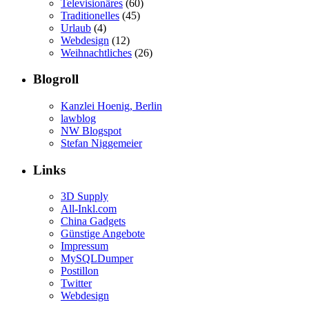
Televisionäres
(60)
Traditionelles
(45)
Urlaub
(4)
Webdesign
(12)
Weihnachtliches
(26)
Blogroll
Kanzlei Hoenig, Berlin
lawblog
NW Blogspot
Stefan Niggemeier
Links
3D Supply
All-Inkl.com
China Gadgets
Günstige Angebote
Impressum
MySQLDumper
Postillon
Twitter
Webdesign