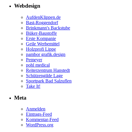
Webdesign
AufdenKlippen.de
Bast-Roggendorf
Brinkmann's Backstube
Büker-Baustoffe
Erste Kompanie
Geile Werbemittel
Holzprofi Lippe
pambor grafik.design
Pemeyer
pohl medical
Reiterzentrum Hanstedt
Schützengilde Lage
Sportpark Bad Salzuflen
Take It!
Meta
Anmelden
Eintrags-Feed
Kommentar-Feed
WordPress.org