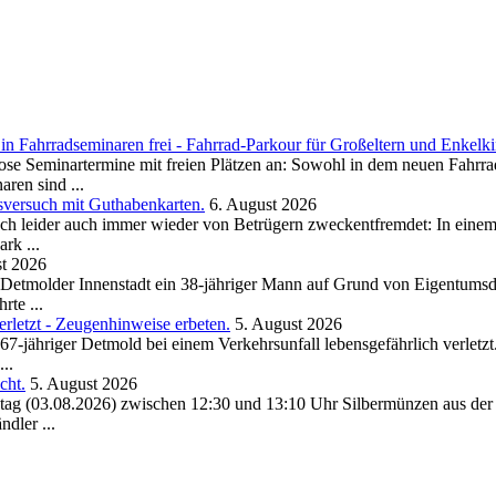
n Fahrradseminaren frei - Fahrrad-Parkour für Großeltern und Enkelk
tenlose Seminartermine mit freien Plätzen an: Sowohl in dem neuen Fahr
ren sind ...
sversuch mit Guthabenkarten.
6. August 2026
doch leider auch immer wieder von Betrügern zweckentfremdet: In ein
rk ...
st 2026
r Detmolder Innenstadt ein 38-jähriger Mann auf Grund von Eigentum
rte ...
rletzt - Zeugenhinweise erbeten.
5. August 2026
67-jähriger Detmold bei einem Verkehrsunfall lebensgefährlich verletz
..
cht.
5. August 2026
ag (03.08.2026) zwischen 12:30 und 13:10 Uhr Silbermünzen aus der 
dler ...