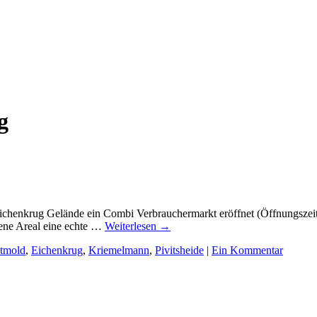
g
chenkrug Gelände ein Combi Verbrauchermarkt eröffnet (Öffnungszeit
fene Areal eine echte …
Weiterlesen
→
tmold
,
Eichenkrug
,
Kriemelmann
,
Pivitsheide
|
Ein Kommentar