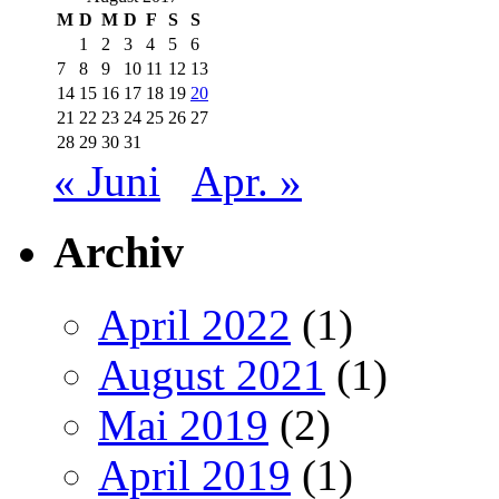
M
D
M
D
F
S
S
1
2
3
4
5
6
7
8
9
10
11
12
13
14
15
16
17
18
19
20
21
22
23
24
25
26
27
28
29
30
31
« Juni
Apr. »
Archiv
April 2022
(1)
August 2021
(1)
Mai 2019
(2)
April 2019
(1)