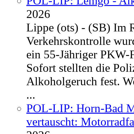
POL-LIP: Lemgo - Alk
2026
Lippe (ots) - (SB) Im
Verkehrskontrolle wu
ein 55-Jähriger PKW-F
Sofort stellten die Po
Alkoholgeruch fest. We
...
POL-LIP: Horn-Bad Me
vertauscht: Motorradfa