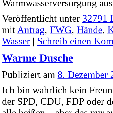
Warmwasserversorgung aus
Veröffentlicht unter
32791 L
mit
Antrag
,
FWG
,
Hände
,
K
Wasser
|
Schreib einen Ko
Warme Dusche
Publiziert am
8. Dezember 
Ich bin wahrlich kein Fre
der SPD, CDU, FDP oder de
alle heißen – aber das nur 