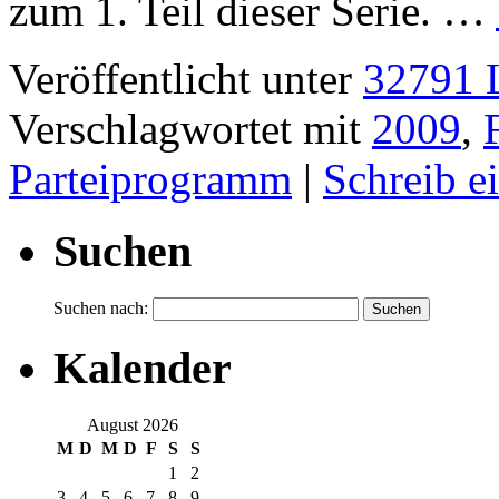
zum 1. Teil dieser Serie. …
Veröffentlicht unter
32791 L
Verschlagwortet mit
2009
,
Parteiprogramm
|
Schreib 
Suchen
Suchen nach:
Kalender
August 2026
M
D
M
D
F
S
S
1
2
3
4
5
6
7
8
9