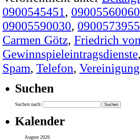
0900545451
,
09005560060
09005590030
,
0900573955
Carmen Götz
,
Friedrich vo
Gewinnspieleintragsdienste
Spam
,
Telefon
,
Vereinigung
Suchen
Suchen nach:
Kalender
August 2026