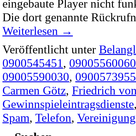
eingebaute Player nicht fun
Die dort genannte Rückruf
Weiterlesen
→
Veröffentlicht unter
Belangl
0900545451
,
09005560060
09005590030
,
0900573955
Carmen Götz
,
Friedrich vo
Gewinnspieleintragsdienste
Spam
,
Telefon
,
Vereinigung