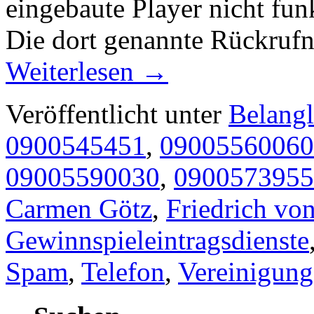
eingebaute Player nicht fun
Die dort genannte Rückruf
Weiterlesen
→
Veröffentlicht unter
Belangl
0900545451
,
09005560060
09005590030
,
0900573955
Carmen Götz
,
Friedrich vo
Gewinnspieleintragsdienste
Spam
,
Telefon
,
Vereinigung