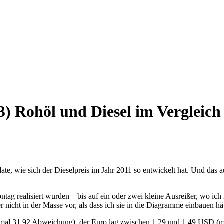
3) Rohöl und Diesel im Vergleich
date, wie sich der Dieselpreis im Jahr 2011 so entwickelt hat. Und d
ontag realisiert wurden – bis auf ein oder zwei kleine Ausreißer, wo ic
r nicht in der Masse vor, als dass ich sie in die Diagramme einbauen hä
al 31,92 Abweichung), der Euro lag zwischen 1,29 und 1,49 USD (ma