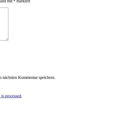
sind mit
*
markiert
n nächsten Kommentar speichern.
is processed
.