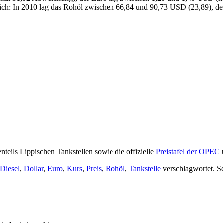
ch: In 2010 lag das Rohöl zwischen 66,84 und 90,73 USD (23,89), de
enteils Lippischen Tankstellen sowie die offizielle
Preistafel der OPEC
Diesel
,
Dollar
,
Euro
,
Kurs
,
Preis
,
Rohöl
,
Tankstelle
verschlagwortet. S