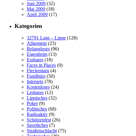
Juni 2009
(32)
Mai 2009
(18)
April 2009
(17)
Kategorien
32791 Lage – Lippe
(128)
Allgemein
(23)
Belangloses
(96)
Eigenheim
(13)
Essbares
(18)
Faces in Places
(9)
Fleckentarn
(4)
Fundbüro
(50)
Internetz
(78)
Kostenloses
(24)
Lesbares
(12)
Lippisches
(32)
Poker
(9)
Politisches
(68)
Radioaktiv
(9)
Schützenfest
(26)
Sportliches
(7)
Straßenschlacht
(75)