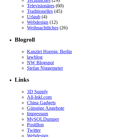
Technisches
(29)
Televisionäres
(60)
Traditionelles
(45)
Urlaub
(4)
Webdesign
(12)
Weihnachtliches
(26)
Blogroll
Kanzlei Hoenig, Berlin
lawblog
NW Blogspot
Stefan Niggemeier
Links
3D Supply
All-Inkl.com
China Gadgets
Günstige Angebote
Impressum
MySQLDumper
Postillon
Twitter
Webdesign