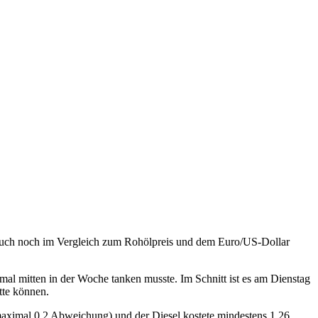
as auch noch im Vergleich zum Rohölpreis und dem Euro/US-Dollar
h mal mitten in der Woche tanken musste. Im Schnitt ist es am Dienstag
tte können.
ximal 0,2 Abweichung) und der Diesel kostete mindestens 1,26