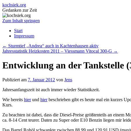
kochsiek.org
Gedanken zur Zeit
Zum Inhalt springen
Start
Impressum
←
Sturmtief „Andrea“ auch in Kachtenhausen aktiv
Jahresstatistik Heizkosten 2011 – Viessmann Vitocal 300-G
→
Entwicklung an der Tankstelle (
Publiziert am
7. Januar 2012
von
Jens
Jahresanfangszeit ist auch immer wieder Statistikzeit.
Wie bereits
hier
und
hier
beschrieben gibt es heute mal ein kurzes Up
Kurs.
Zu beachten ist dabei, dass die Diesel-Preise größtenteils an einem M
ca. 8-14 Cent teurer. Daten zu Super oder E10 Benzin liegen mir leide
Das Barrel Rohöl schwankte zwischen 88,99 und 120,91 USD (maxim