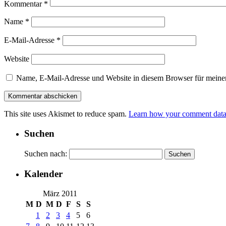
Kommentar
*
Name
*
E-Mail-Adresse
*
Website
Name, E-Mail-Adresse und Website in diesem Browser für meine
This site uses Akismet to reduce spam.
Learn how your comment data 
Suchen
Suchen nach:
Kalender
März 2011
M
D
M
D
F
S
S
1
2
3
4
5
6