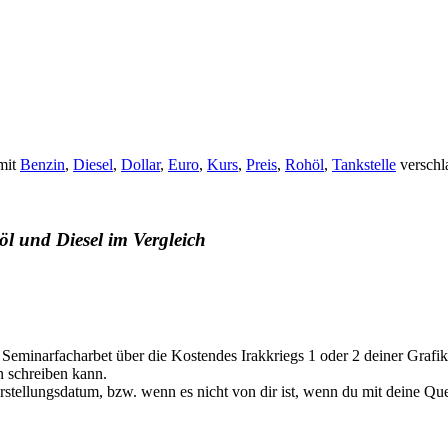
mit
Benzin
,
Diesel
,
Dollar
,
Euro
,
Kurs
,
Preis
,
Rohöl
,
Tankstelle
verschl
öl und Diesel im Vergleich
 Seminarfacharbet über die Kostendes Irakkriegs 1 oder 2 deiner Graf
n schreiben kann.
rstellungsdatum, bzw. wenn es nicht von dir ist, wenn du mit deine Que