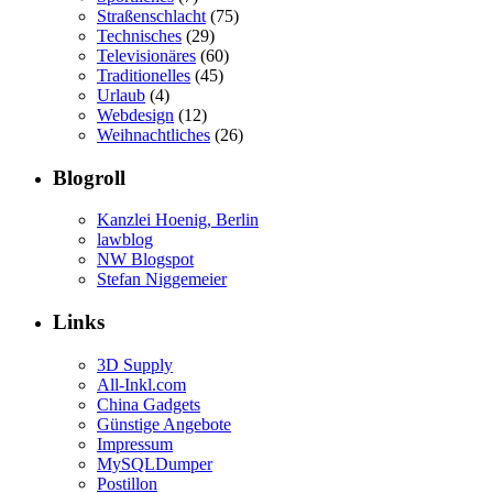
Straßenschlacht
(75)
Technisches
(29)
Televisionäres
(60)
Traditionelles
(45)
Urlaub
(4)
Webdesign
(12)
Weihnachtliches
(26)
Blogroll
Kanzlei Hoenig, Berlin
lawblog
NW Blogspot
Stefan Niggemeier
Links
3D Supply
All-Inkl.com
China Gadgets
Günstige Angebote
Impressum
MySQLDumper
Postillon