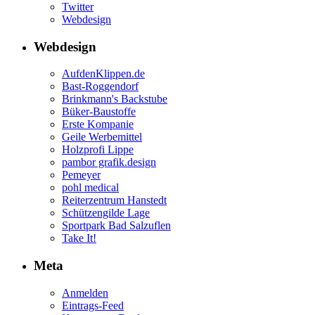
Twitter
Webdesign
Webdesign
AufdenKlippen.de
Bast-Roggendorf
Brinkmann's Backstube
Büker-Baustoffe
Erste Kompanie
Geile Werbemittel
Holzprofi Lippe
pambor grafik.design
Pemeyer
pohl medical
Reiterzentrum Hanstedt
Schützengilde Lage
Sportpark Bad Salzuflen
Take It!
Meta
Anmelden
Eintrags-Feed