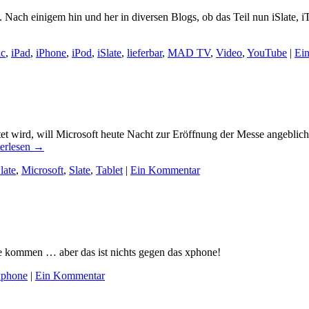
. Nach einigem hin und her in diversen Blogs, ob das Teil nun iSlate, i
c
,
iPad
,
iPhone
,
iPod
,
iSlate
,
lieferbar
,
MAD TV
,
Video
,
YouTube
|
Ei
t wird, will Microsoft heute Nacht zur Eröffnung der Messe angeblich 
erlesen
→
late
,
Microsoft
,
Slate
,
Tablet
|
Ein Kommentar
te kommen … aber das ist nichts gegen das xphone!
xphone
|
Ein Kommentar