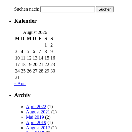
Suchen nach:
Kalender
August 2026
M
D
M
D
F
S
S
1
2
3
4
5
6
7
8
9
10
11
12
13
14
15
16
17
18
19
20
21
22
23
24
25
26
27
28
29
30
31
« Apr.
Archiv
April 2022
(1)
August 2021
(1)
Mai 2019
(2)
April 2019
(1)
August 2017
(1)