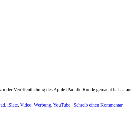
or der Veröffentlichung des Apple iPad die Runde gemacht hat … auch w
Pad
,
iSlate
,
Video
,
Werbung
,
YouTube
|
Schreib einen Kommentar