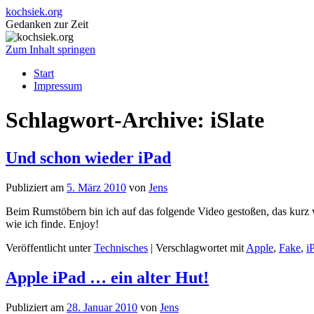
kochsiek.org
Gedanken zur Zeit
Zum Inhalt springen
Start
Impressum
Schlagwort-Archive:
iSlate
Und schon wieder iPad
Publiziert am
5. März 2010
von
Jens
Beim Rumstöbern bin ich auf das folgende Video gestoßen, das kurz v
wie ich finde. Enjoy!
Veröffentlicht unter
Technisches
|
Verschlagwortet mit
Apple
,
Fake
,
i
Apple iPad … ein alter Hut!
Publiziert am
28. Januar 2010
von
Jens