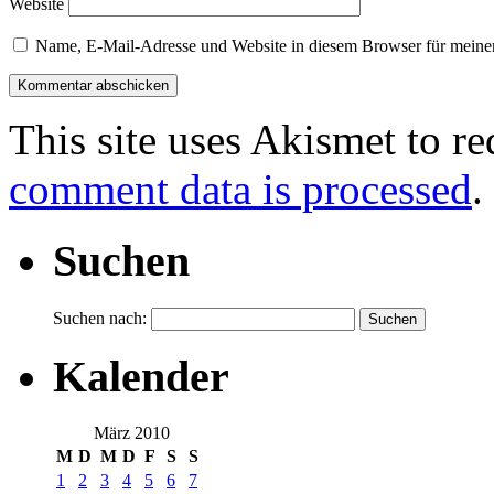
Website
Name, E-Mail-Adresse und Website in diesem Browser für meine
This site uses Akismet to r
comment data is processed
.
Suchen
Suchen nach:
Kalender
März 2010
M
D
M
D
F
S
S
1
2
3
4
5
6
7