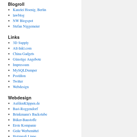
Blogroll
Kanzlei Hoenig, Berlin
lawblog
NW Blogspot
Stefan Niggemeier
Links
3D Supply
All-Inkl.com
China Gadgets
Günstige Angebote
Impressum
MySQLDumper
Postillon
Twitter
Webdesign
Webdesign
AufdenKlippen.de
Bast-Roggendorf
Brinkmann's Backstube
Büker-Baustoffe
Erste Kompanie
Geile Werbemittel
Holzprofi Lippe