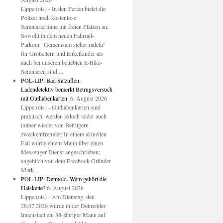
Lippe (ots) - In den Ferien bietet die
Polizei noch kostenlose
Seminartermine mit freien Plätzen an:
Sowohl in dem neuen Fahrrad-
Parkour "Gemeinsam sicher radeln"
für Großeltern und Enkelkinder als
auch bei unseren beliebten E-Bike-
Seminaren sind ...
POL-LIP: Bad Salzuflen.
Ladendetektiv bemerkt Betrugsversuch
mit Guthabenkarten.
6. August 2026
Lippe (ots) - Guthabenkarten sind
praktisch, werden jedoch leider auch
immer wieder von Betrügern
zweckentfremdet: In einem aktuellen
Fall wurde einem Mann über einen
Messenger-Dienst angeschrieben;
angeblich von dem Facebook-Gründer
Mark ...
POL-LIP: Detmold. Wem gehört die
Halskette?
6. August 2026
Lippe (ots) - Am Dienstag, den
28.07.2026 wurde in der Detmolder
Innenstadt ein 38-jähriger Mann auf