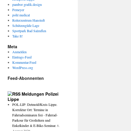
pambor grafik.design
Pemeyer
pohl medical
Reiterzentrum Hanstedt
Schützengilde Lage
Sportpark Bad Salzuflen
Take It!
Meta
Anmelden
Eintrags-Feed
Kommentar-Feed
WordPress.org
Feed-Abonnenten
Meldungen Polizei
Lippe
POL-LIP: Detmold/Kreis Lippe.
Korrektur Ort: Termine in
Fahrradseminaren frei - Fahrrad-
Parkour für Großeltern und
Enkelkinder & E-Bike-Seminar.
6.
August 2026