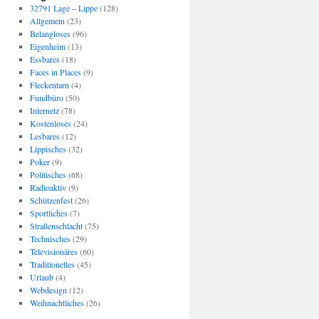
32791 Lage – Lippe
(128)
Allgemein
(23)
Belangloses
(96)
Eigenheim
(13)
Essbares
(18)
Faces in Places
(9)
Fleckentarn
(4)
Fundbüro
(50)
Internetz
(78)
Kostenloses
(24)
Lesbares
(12)
Lippisches
(32)
Poker
(9)
Politisches
(68)
Radioaktiv
(9)
Schützenfest
(26)
Sportliches
(7)
Straßenschlacht
(75)
Technisches
(29)
Televisionäres
(60)
Traditionelles
(45)
Urlaub
(4)
Webdesign
(12)
Weihnachtliches
(26)