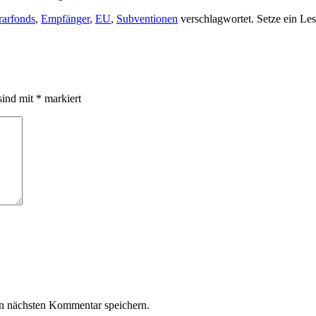
rarfonds
,
Empfänger
,
EU
,
Subventionen
verschlagwortet. Setze ein Le
sind mit
*
markiert
n nächsten Kommentar speichern.