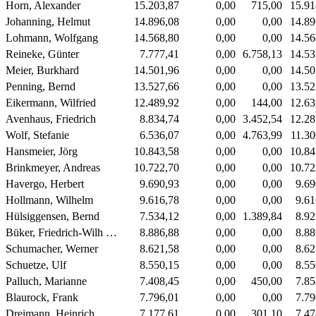
Horn, Alexander
15.203,87
0,00
715,00
15.91
Johanning, Helmut
14.896,08
0,00
0,00
14.89
Lohmann, Wolfgang
14.568,80
0,00
0,00
14.56
Reineke, Günter
7.777,41
0,00
6.758,13
14.53
Meier, Burkhard
14.501,96
0,00
0,00
14.50
Penning, Bernd
13.527,66
0,00
0,00
13.52
Eikermann, Wilfried
12.489,92
0,00
144,00
12.63
Avenhaus, Friedrich
8.834,74
0,00
3.452,54
12.28
Wolf, Stefanie
6.536,07
0,00
4.763,99
11.30
Hansmeier, Jörg
10.843,58
0,00
0,00
10.84
Brinkmeyer, Andreas
10.722,70
0,00
0,00
10.72
Havergo, Herbert
9.690,93
0,00
0,00
9.69
Hollmann, Wilhelm
9.616,78
0,00
0,00
9.61
Hülsiggensen, Bernd
7.534,12
0,00
1.389,84
8.92
Büker, Friedrich-Wilh …
8.886,88
0,00
0,00
8.88
Schumacher, Werner
8.621,58
0,00
0,00
8.62
Schuetze, Ulf
8.550,15
0,00
0,00
8.55
Palluch, Marianne
7.408,45
0,00
450,00
7.85
Blaurock, Frank
7.796,01
0,00
0,00
7.79
Dreimann, Heinrich
7.177,61
0,00
301,10
7.47