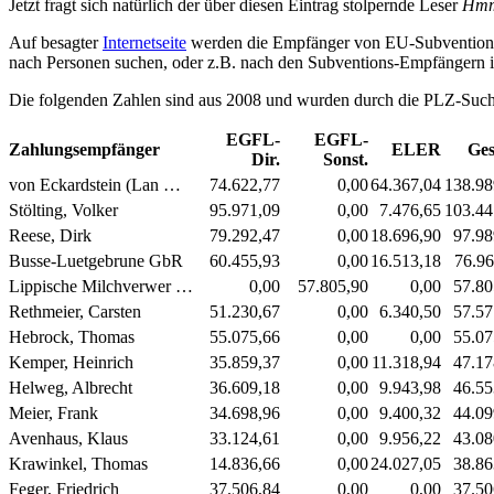
Jetzt fragt sich natürlich der über diesen Eintrag stolpernde Leser
Hmm 
Auf besagter
Internetseite
werden die Empfänger von EU-Subventionen
nach Personen suchen, oder z.B. nach den Subventions-Empfängern in 
Die folgenden Zahlen sind aus 2008 und wurden durch die PLZ-Suc
EGFL-
EGFL-
Zahlungsempfänger
ELER
Ge
Dir.
Sonst.
von Eckardstein (Lan …
74.622,77
0,00
64.367,04
138.98
Stölting, Volker
95.971,09
0,00
7.476,65
103.44
Reese, Dirk
79.292,47
0,00
18.696,90
97.98
Busse-Luetgebrune GbR
60.455,93
0,00
16.513,18
76.96
Lippische Milchverwer …
0,00
57.805,90
0,00
57.80
Rethmeier, Carsten
51.230,67
0,00
6.340,50
57.57
Hebrock, Thomas
55.075,66
0,00
0,00
55.07
Kemper, Heinrich
35.859,37
0,00
11.318,94
47.17
Helweg, Albrecht
36.609,18
0,00
9.943,98
46.55
Meier, Frank
34.698,96
0,00
9.400,32
44.09
Avenhaus, Klaus
33.124,61
0,00
9.956,22
43.08
Krawinkel, Thomas
14.836,66
0,00
24.027,05
38.86
Feger, Friedrich
37.506,84
0,00
0,00
37.50