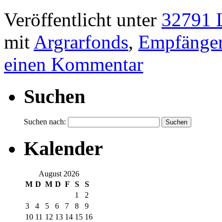
Veröffentlicht unter
32791 L
mit
Argrarfonds
,
Empfänge
einen Kommentar
Suchen
Suchen nach:
Kalender
August 2026
M
D
M
D
F
S
S
1
2
3
4
5
6
7
8
9
10
11
12
13
14
15
16