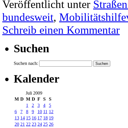
Veröffentlicht unter
Straßen
bundesweit
,
Mobilitätshilf
Schreib einen Kommentar
Suchen
Suchen nach:
Kalender
Juli 2009
M
D
M
D
F
S
S
1
2
3
4
5
6
7
8
9
10
11
12
13
14
15
16
17
18
19
20
21
22
23
24
25
26