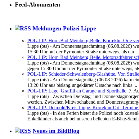
Feed-Abonnenten
Meldungen Polizei Lippe
POL-LIP: Horn-Bad Meinberg-Belle. Korrektur Orte verta
Lippe (ots) - Am Donnerstagnachmittag (06.08.2026) wur
15:30 Uhr auf der Pyrmonter Straße unterwegs, als ein ...
POL-LIP: Horn-Bad Meinberg-Belle. Motorradfahrer sch
Lippe (ots) - Am Donnerstagnachmittag (06.08.2026) wur
gegen 15:30 Uhr auf der Pyrmonter Straße unterwegs, als 
POL-LIP: Schieder-Schwalenberg-Glashütte. Von Stra
Lippe (ots) - Am Donnerstagmittag (06.08.2026) kam eine 
13:20 Uhr aus bislang ungeklärter Ursache nach links ...
POL-LIP: Lage. Graffiti an Garage und Sporthalle.
7. A
Lippe (ots) - Zwischen Dienstag- und Donnerstagmorgen 
werden. Zwischen Mittwochabend und Donnerstagmorge
POL-LIP: Detmold/Kreis Lippe. Korrektur Ort: Termine i
Lippe (ots) - In den Ferien bietet die Polizei noch kos
Enkelkinder als auch bei unseren beliebten E-Bike-Semina
Neues im BildBlog