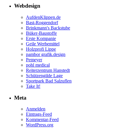
Webdesign
AufdenKlippen.de
Bast-Roggendorf
Brinkmann's Backstube
Büker-Baustoffe
Erste Kompanie
Geile Werbemittel
Holzprofi Lippe
pambor grafik.design
Pemeyer
pohl medical
Reiterzentrum Hanstedt
Schützengilde Lage
Sportpark Bad Salzuflen
Take It!
Meta
Anmelden
Eintrags-Feed
Kommentar-Feed
WordPress.org