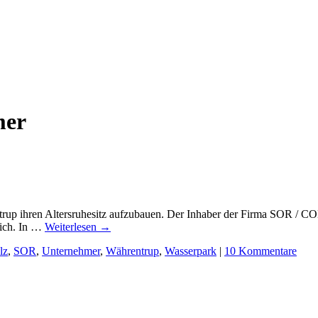
mer
trup ihren Altersruhesitz aufzubauen. Der Inhaber der Firma SOR / CO
glich. In …
Weiterlesen
→
lz
,
SOR
,
Unternehmer
,
Währentrup
,
Wasserpark
|
10 Kommentare