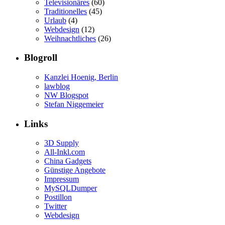
Televisionäres
(60)
Traditionelles
(45)
Urlaub
(4)
Webdesign
(12)
Weihnachtliches
(26)
Blogroll
Kanzlei Hoenig, Berlin
lawblog
NW Blogspot
Stefan Niggemeier
Links
3D Supply
All-Inkl.com
China Gadgets
Günstige Angebote
Impressum
MySQLDumper
Postillon
Twitter
Webdesign