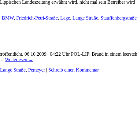
ippischen Landeszeitung erwähnt wird, nicht mal sein Betreiber wird ge
,
BMW
,
Friedrich-Petri-Straße
,
Lage
,
Lange Straße
,
Stauffenbergstraße
veröffentlicht. 06.10.2009 | 04:22 Uhr POL-LIP: Brand in einem leerst
t …
Weiterlesen
→
Lange Straße
,
Pemeyer
|
Schreib einen Kommentar