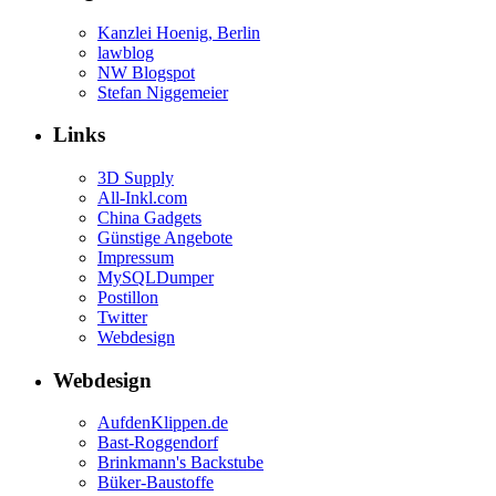
Kanzlei Hoenig, Berlin
lawblog
NW Blogspot
Stefan Niggemeier
Links
3D Supply
All-Inkl.com
China Gadgets
Günstige Angebote
Impressum
MySQLDumper
Postillon
Twitter
Webdesign
Webdesign
AufdenKlippen.de
Bast-Roggendorf
Brinkmann's Backstube
Büker-Baustoffe