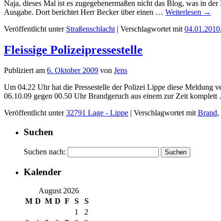
Naja, dieses Mal ist es zugegebenermaßen nicht das Blog, was in der L
Ausgabe. Dort berichtet Herr Becker über einen …
Weiterlesen
→
Veröffentlicht unter
Straßenschlacht
|
Verschlagwortet mit
04.01.2010
Fleissige Polizeipressestelle
Publiziert am
6. Oktober 2009
von
Jens
Um 04.22 Uhr hat die Pressestelle der Polizei Lippe diese Meldung 
06.10.09 gegen 00.50 Uhr Brandgeruch aus einem zur Zeit komplet
Veröffentlicht unter
32791 Lage - Lippe
|
Verschlagwortet mit
Brand
,
Suchen
Suchen nach:
Kalender
August 2026
M
D
M
D
F
S
S
1
2