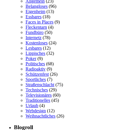
Allgemein
(23)
Belangloses
(96)
Eigenheim
(13)
Essbares
(18)
Faces in Places
(9)
Fleckentarn
(4)
Fundbüro
(50)
Internetz
(78)
Kostenloses
(24)
Lesbares
(12)
Lippisches
(32)
Poker
(9)
Politisches
(68)
Radioaktiv
(9)
Schützenfest
(26)
Sportliches
(7)
Straßenschlacht
(75)
Technisches
(29)
Televisionäres
(60)
Traditionelles
(45)
Urlaub
(4)
Webdesign
(12)
Weihnachtliches
(26)
Blogroll