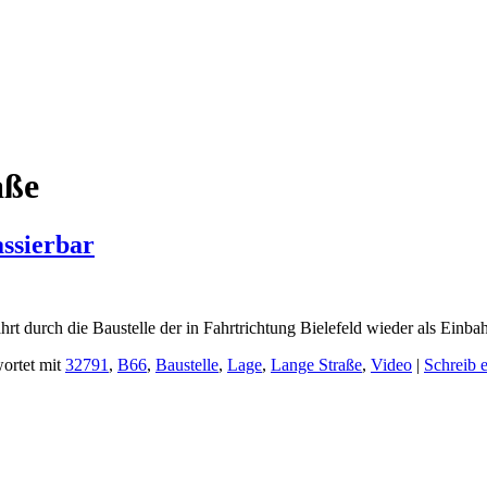
aße
assierbar
rt durch die Baustelle der in Fahrtrichtung Bielefeld wieder als Einb
ortet mit
32791
,
B66
,
Baustelle
,
Lage
,
Lange Straße
,
Video
|
Schreib 