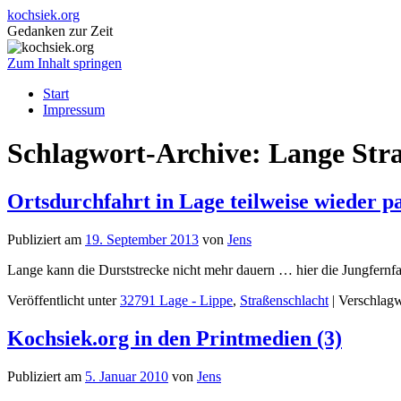
kochsiek.org
Gedanken zur Zeit
Zum Inhalt springen
Start
Impressum
Schlagwort-Archive:
Lange Str
Ortsdurchfahrt in Lage teilweise wieder p
Publiziert am
19. September 2013
von
Jens
Lange kann die Durststrecke nicht mehr dauern … hier die Jungfernfah
Veröffentlicht unter
32791 Lage - Lippe
,
Straßenschlacht
|
Verschlagw
Kochsiek.org in den Printmedien (3)
Publiziert am
5. Januar 2010
von
Jens