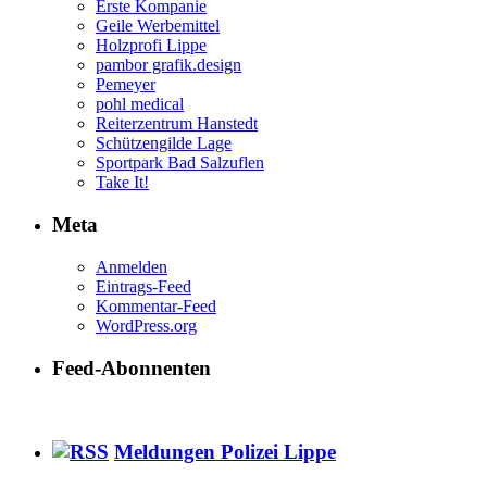
Erste Kompanie
Geile Werbemittel
Holzprofi Lippe
pambor grafik.design
Pemeyer
pohl medical
Reiterzentrum Hanstedt
Schützengilde Lage
Sportpark Bad Salzuflen
Take It!
Meta
Anmelden
Eintrags-Feed
Kommentar-Feed
WordPress.org
Feed-Abonnenten
Meldungen Polizei Lippe