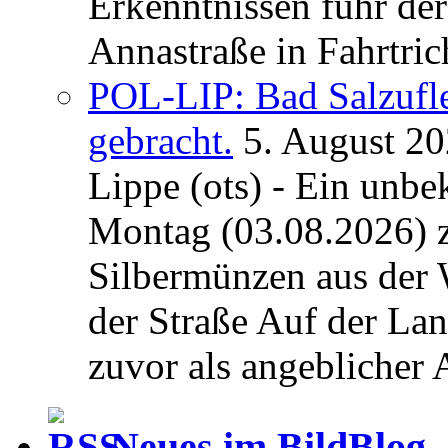
Erkenntnissen fuhr de
Annastraße in Fahrtric
POL-LIP: Bad Salzufl
gebracht.
5. August 2
Lippe (ots) - Ein unb
Montag (03.08.2026) 
Silbermünzen aus der 
der Straße Auf der La
zuvor als angeblicher A
Neues im BildBlog