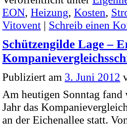
EON
,
Heizung
,
Kosten
,
St
Vitovent
|
Schreib einen K
Schützengilde Lage – E
Kompanievergleichssch
Publiziert am
3. Juni 2012
Am heutigen Sonntag fand w
Jahr das Kompanievergleic
an der Eichenallee statt. V