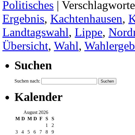
Politisches
|
Verschlagworte
Ergebnis
,
Kachtenhausen
,
Landtagswahl
,
Lippe
,
Nordr
Übersicht
,
Wahl
,
Wahlergeb
Suchen
Suchen nach:
Kalender
August 2026
M
D
M
D
F
S
S
1
2
3
4
5
6
7
8
9