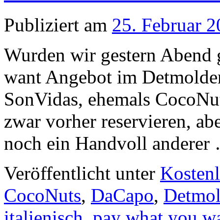
Publiziert am
25. Februar 
Wurden wir gestern Abend g
want Angebot im Detmolde
SonVidas, ehemals CocoNuts
zwar vorher reservieren, ab
noch ein Handvoll andere
Veröffentlicht unter
Kostenl
CocoNuts
,
DaCapo
,
Detmo
italienisch
,
pay what you w