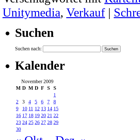
Unitymedia
,
Verkauf
|
Schr
Suchen
Suchen nach:
Kalender
November 2009
M
D
M
D
F
S
S
1
2
3
4
5
6
7
8
9
10
11
12
13
14
15
16
17
18
19
20
21
22
23
24
25
26
27
28
29
30