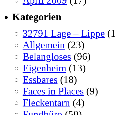
April 2009
(17)
Kategorien
32791 Lage – Lippe
(1
Allgemein
(23)
Belangloses
(96)
Eigenheim
(13)
Essbares
(18)
Faces in Places
(9)
Fleckentarn
(4)
Fundbüro
(50)