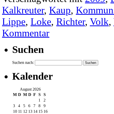
Kalkreuter
,
Kaup
,
Kommuna
Lippe
,
Loke
,
Richter
,
Volk
,
Kommentar
Suchen
Suchen nach:
Kalender
August 2026
M
D
M
D
F
S
S
1
2
3
4
5
6
7
8
9
10
11
12
13
14
15
16