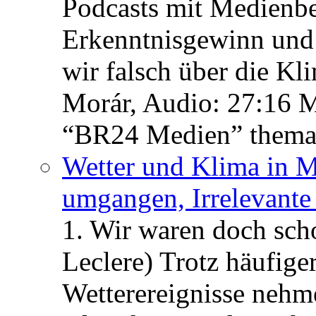
Podcasts mit Medienbe
Erkenntnisgewinn und 
wir falsch über die Kl
Morár, Audio: 27:16 M
“BR24 Medien” themat
Wetter und Klima in M
umgangen, Irrelevant
1. Wir waren doch scho
Leclere) Trotz häufige
Wetterereignisse nehme