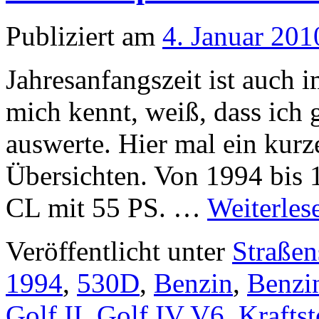
Publiziert am
4. Januar 201
Jahresanfangszeit ist auch 
mich kennt, weiß, dass ich
auswerte. Hier mal ein kurz
Übersichten. Von 1994 bis 
CL mit 55 PS. …
Weiterle
Veröffentlicht unter
Straßen
1994
,
530D
,
Benzin
,
Benzi
Golf II
,
Golf IV V6
,
Kraftst