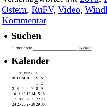
Ostern
,
RuFV
,
Video
,
Wind
Kommentar
Suchen
Suchen nach:
Kalender
August 2026
M
D
M
D
F
S
S
1
2
3
4
5
6
7
8
9
10
11
12
13
14
15
16
17
18
19
20
21
22
23
24
25
26
27
28
29
30