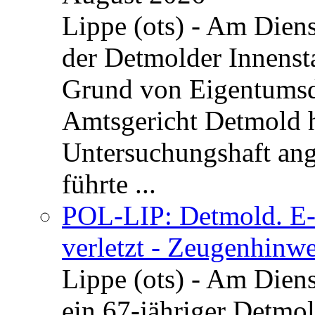
Lippe (ots) - Am Dien
der Detmolder Innenst
Grund von Eigentumsd
Amtsgericht Detmold 
Untersuchungshaft ang
führte ...
POL-LIP: Detmold. E-S
verletzt - Zeugenhinwe
Lippe (ots) - Am Dien
ein 67-jähriger Detmol