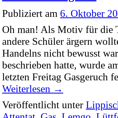
Publiziert am
6. Oktober 2
Oh man! Als Motiv für die 
andere Schüler ärgern wollt
Handelns nicht bewusst ware
beschrieben hatte, wurde a
letzten Freitag Gasgeruch f
Weiterlesen
→
Veröffentlicht unter
Lippisc
Attentat
,
Gas
,
Lemgo
,
Lüttf