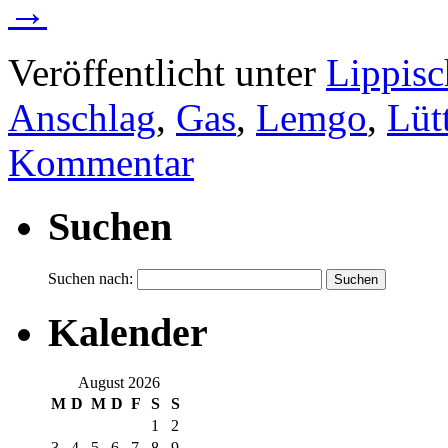
→
Veröffentlicht unter
Lippisc
Anschlag
,
Gas
,
Lemgo
,
Lüt
Kommentar
Suchen
Suchen nach:
Kalender
August 2026
M
D
M
D
F
S
S
1
2
3
4
5
6
7
8
9