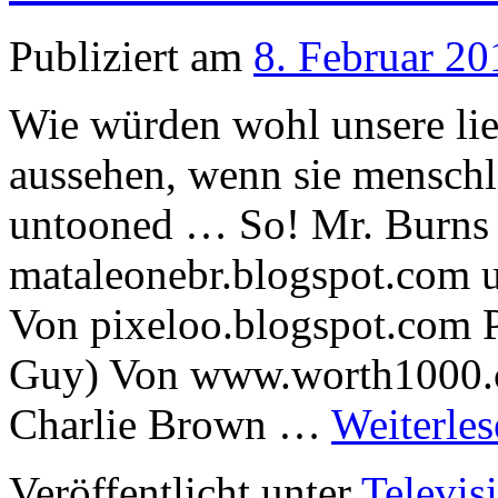
Publiziert am
8. Februar 20
Wie würden wohl unsere lie
aussehen, wenn sie menschli
untooned … So! Mr. Burn
mataleonebr.blogspot.com 
Von pixeloo.blogspot.com P
Guy) Von www.worth1000.c
Charlie Brown …
Weiterle
Veröffentlicht unter
Televis