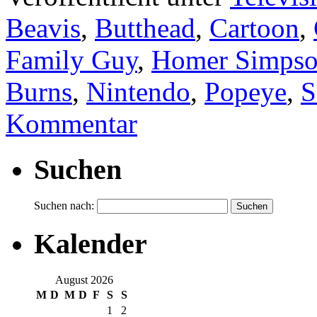
Beavis
,
Butthead
,
Cartoon
,
Family Guy
,
Homer Simps
Burns
,
Nintendo
,
Popeye
,
S
Kommentar
Suchen
Suchen nach:
Kalender
August 2026
M
D
M
D
F
S
S
1
2