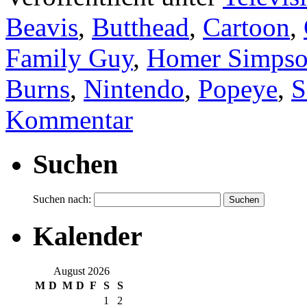
Beavis
,
Butthead
,
Cartoon
,
Family Guy
,
Homer Simps
Burns
,
Nintendo
,
Popeye
,
S
Kommentar
Suchen
Suchen nach:
Kalender
August 2026
M
D
M
D
F
S
S
1
2