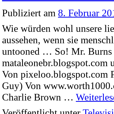
Publiziert am
8. Februar 20
Wie würden wohl unsere lie
aussehen, wenn sie menschli
untooned … So! Mr. Burn
mataleonebr.blogspot.com 
Von pixeloo.blogspot.com P
Guy) Von www.worth1000.c
Charlie Brown …
Weiterle
Veröffentlicht unter
Televis