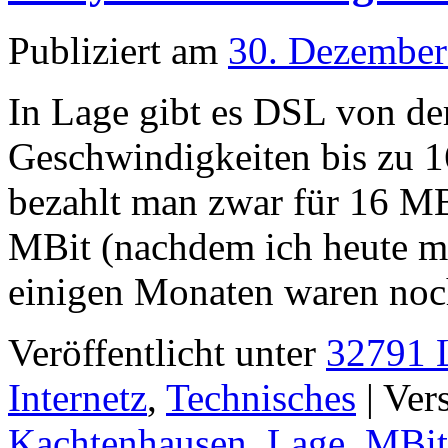
Publiziert am
30. Dezember
In Lage gibt es DSL von de
Geschwindigkeiten bis zu 1
bezahlt man zwar für 16 M
MBit (nachdem ich heute ma
einigen Monaten waren no
Veröffentlicht unter
32791 L
Internetz
,
Technisches
|
Ver
Kachtenhausen
,
Lage
,
MBit