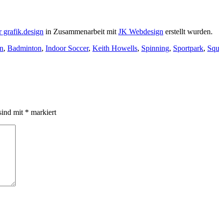
 grafik.design
in Zusammenarbeit mit
JK Webdesign
erstellt wurden.
en
,
Badminton
,
Indoor Soccer
,
Keith Howells
,
Spinning
,
Sportpark
,
Squ
sind mit
*
markiert