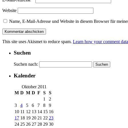
Website
Name, E-Mail-Adresse und Website in diesem Browser für meine
This site uses Akismet to reduce spam.
Learn how your comment data 
Suchen
Suchen nach:
Kalender
Oktober 2011
M
D
M
D
F
S
S
1
2
3
4
5
6
7
8
9
10
11
12
13
14
15
16
17
18
19
20
21
22
23
24
25
26
27
28
29
30