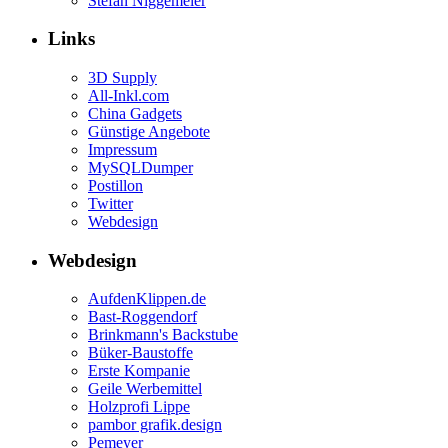
Stefan Niggemeier
Links
3D Supply
All-Inkl.com
China Gadgets
Günstige Angebote
Impressum
MySQLDumper
Postillon
Twitter
Webdesign
Webdesign
AufdenKlippen.de
Bast-Roggendorf
Brinkmann's Backstube
Büker-Baustoffe
Erste Kompanie
Geile Werbemittel
Holzprofi Lippe
pambor grafik.design
Pemeyer