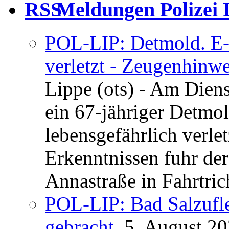
Meldungen Polizei 
POL-LIP: Detmold. E-S
verletzt - Zeugenhinwe
Lippe (ots) - Am Dien
ein 67-jähriger Detmol
lebensgefährlich verle
Erkenntnissen fuhr de
Annastraße in Fahrtric
POL-LIP: Bad Salzufl
gebracht.
5. August 2