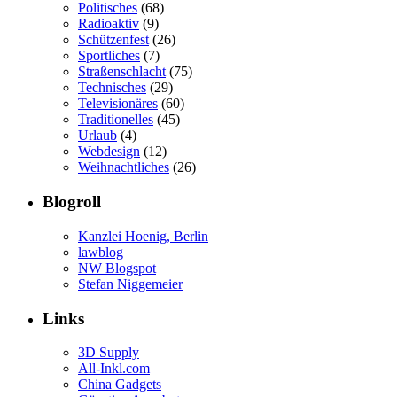
Politisches
(68)
Radioaktiv
(9)
Schützenfest
(26)
Sportliches
(7)
Straßenschlacht
(75)
Technisches
(29)
Televisionäres
(60)
Traditionelles
(45)
Urlaub
(4)
Webdesign
(12)
Weihnachtliches
(26)
Blogroll
Kanzlei Hoenig, Berlin
lawblog
NW Blogspot
Stefan Niggemeier
Links
3D Supply
All-Inkl.com
China Gadgets