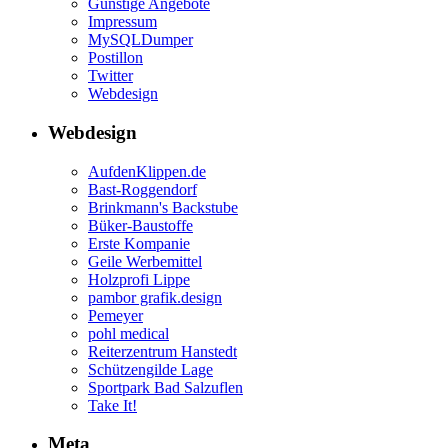
Günstige Angebote
Impressum
MySQLDumper
Postillon
Twitter
Webdesign
Webdesign
AufdenKlippen.de
Bast-Roggendorf
Brinkmann's Backstube
Büker-Baustoffe
Erste Kompanie
Geile Werbemittel
Holzprofi Lippe
pambor grafik.design
Pemeyer
pohl medical
Reiterzentrum Hanstedt
Schützengilde Lage
Sportpark Bad Salzuflen
Take It!
Meta