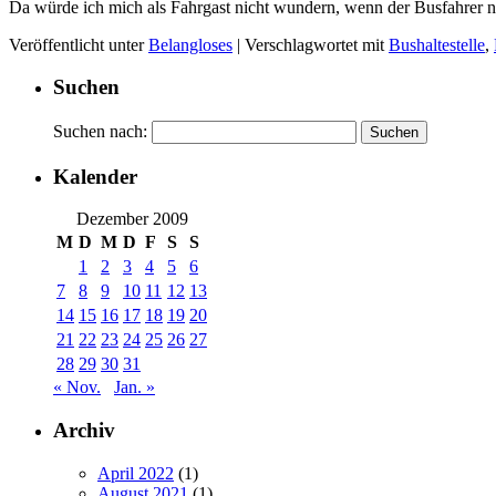
Da würde ich mich als Fahrgast nicht wundern, wenn der Busfahrer n
Veröffentlicht unter
Belangloses
|
Verschlagwortet mit
Bushaltestelle
,
Suchen
Suchen nach:
Kalender
Dezember 2009
M
D
M
D
F
S
S
1
2
3
4
5
6
7
8
9
10
11
12
13
14
15
16
17
18
19
20
21
22
23
24
25
26
27
28
29
30
31
« Nov.
Jan. »
Archiv
April 2022
(1)
August 2021
(1)