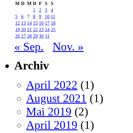
M
D
M
D
F
S
S
1
2
3
4
5
6
7
8
9
10
11
12
13
14
15
16
17
18
19
20
21
22
23
24
25
26
27
28
29
30
31
« Sep.
Nov. »
Archiv
April 2022
(1)
August 2021
(1)
Mai 2019
(2)
April 2019
(1)