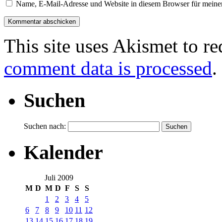
Name, E-Mail-Adresse und Website in diesem Browser für meine
This site uses Akismet to r
comment data is processed
.
Suchen
Suchen nach:
Kalender
Juli 2009
M
D
M
D
F
S
S
1
2
3
4
5
6
7
8
9
10
11
12
13
14
15
16
17
18
19