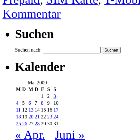
Kommentar
Suchen
Suchen nach:
Kalender
Mai 2009
M
D
M
D
F
S
S
1
2
3
4
5
6
7
8
9
10
11
12
13
14
15
16
17
18
19
20
21
22
23
24
25
26
27
28
29
30
31
« Apr.
Juni »