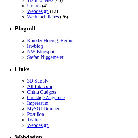
Traditionelles
(45)
Urlaub
(4)
Webdesign
(12)
Weihnachtliches
(26)
Blogroll
Kanzlei Hoenig, Berlin
lawblog
NW Blogspot
Stefan Niggemeier
Links
3D Supply
All-Inkl.com
China Gadgets
Günstige Angebote
Impressum
MySQLDumper
Postillon
Twitter
Webdesign
Webdesign