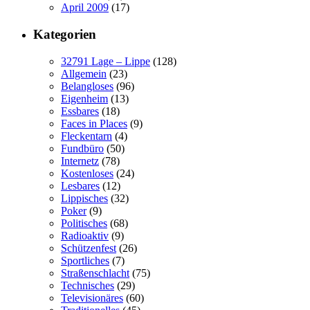
April 2009
(17)
Kategorien
32791 Lage – Lippe
(128)
Allgemein
(23)
Belangloses
(96)
Eigenheim
(13)
Essbares
(18)
Faces in Places
(9)
Fleckentarn
(4)
Fundbüro
(50)
Internetz
(78)
Kostenloses
(24)
Lesbares
(12)
Lippisches
(32)
Poker
(9)
Politisches
(68)
Radioaktiv
(9)
Schützenfest
(26)
Sportliches
(7)
Straßenschlacht
(75)
Technisches
(29)
Televisionäres
(60)