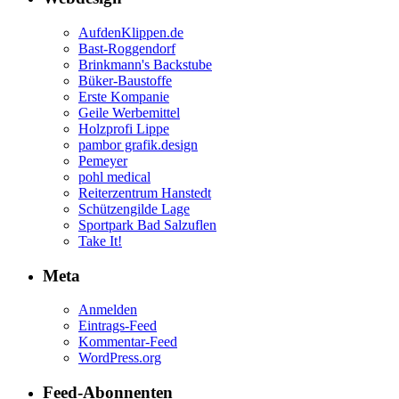
AufdenKlippen.de
Bast-Roggendorf
Brinkmann's Backstube
Büker-Baustoffe
Erste Kompanie
Geile Werbemittel
Holzprofi Lippe
pambor grafik.design
Pemeyer
pohl medical
Reiterzentrum Hanstedt
Schützengilde Lage
Sportpark Bad Salzuflen
Take It!
Meta
Anmelden
Eintrags-Feed
Kommentar-Feed
WordPress.org
Feed-Abonnenten