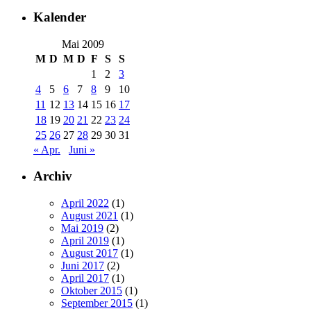
Kalender
Mai 2009
M
D
M
D
F
S
S
1
2
3
4
5
6
7
8
9
10
11
12
13
14
15
16
17
18
19
20
21
22
23
24
25
26
27
28
29
30
31
« Apr.
Juni »
Archiv
April 2022
(1)
August 2021
(1)
Mai 2019
(2)
April 2019
(1)
August 2017
(1)
Juni 2017
(2)
April 2017
(1)
Oktober 2015
(1)
September 2015
(1)