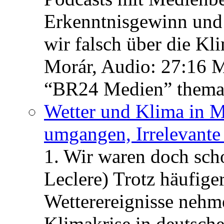
Erkenntnisgewinn und 
wir falsch über die Kl
Morár, Audio: 27:16 M
“BR24 Medien” themat
Wetter und Klima in M
umgangen, Irrelevant
1. Wir waren doch scho
Leclere) Trotz häufige
Wetterereignisse nehme
Klimakrise in deutsche