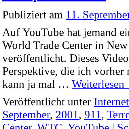
Publiziert am
11. Septembe
Auf YouTube hat jemand ein
World Trade Center in New
veröffentlicht. Dieses Video
Perspektive, die ich vorher
kann ja mal …
Weiterlesen
Veröffentlicht unter
Interne
September
,
2001
,
911
,
Terr
Center
,
WTC
,
YouTube
|
Sc