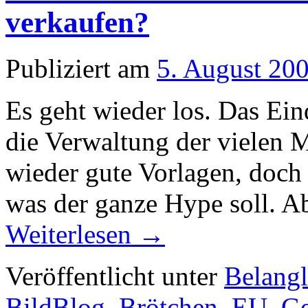
verkaufen?
Publiziert am
5. August 20
Es geht wieder los. Das Ein
die Verwaltung der vielen M
wieder gute Vorlagen, doch 
was der ganze Hype soll. A
Weiterlesen
→
Veröffentlicht unter
Belangl
BildBlog
,
Brötchen
,
EU
,
Ge