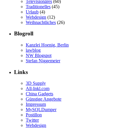
Televisionäres
(60)
Traditionelles
(45)
Urlaub
(4)
Webdesign
(12)
Weihnachtliches
(26)
Blogroll
Kanzlei Hoenig, Berlin
lawblog
NW Blogspot
Stefan Niggemeier
Links
3D Supply
All-Inkl.com
China Gadgets
Günstige Angebote
Impressum
MySQLDumper
Postillon
Twitter
Webdesign