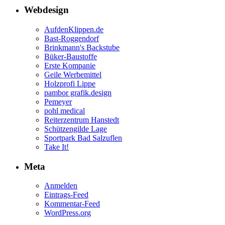
Webdesign
AufdenKlippen.de
Bast-Roggendorf
Brinkmann's Backstube
Büker-Baustoffe
Erste Kompanie
Geile Werbemittel
Holzprofi Lippe
pambor grafik.design
Pemeyer
pohl medical
Reiterzentrum Hanstedt
Schützengilde Lage
Sportpark Bad Salzuflen
Take It!
Meta
Anmelden
Eintrags-Feed
Kommentar-Feed
WordPress.org