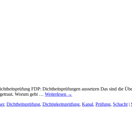
theitsprüfung FDP: Dichtheitsprüfungen aussetzen Das sind die Übers
zugetraut. Worum geht …
Weiterlesen
→
er
,
Dichtheitsprüfung
,
Dichtigkeitsprüfung
,
Kanal
,
Prüfung
,
Schacht
|