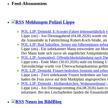
Feed-Abonnenten
Meldungen Polizei Lippe
POL-LIP: Detmold. E-Scooter-Fahrer lebensgefährlich ve
Lippe (ots) - Am Dienstagabend (04.08.2026) wurde ein 
die Annastraße in Fahrtrichtung Robert-Koch-Straße, als .
POL-LIP: Bad Salzuflen. Senior um Silbermünzen gebra
Lippe (ots) - Ein unbekannter Mann entwendete am Mont
Der Mann hatte sich zuvor als angeblicher Antiquitätenhän
POL-LIP: Augustdorf. Öffentlichkeitsfahndung nach Die
Lippe (ots) - Ende März (30.03.2026) stahl ein bislang
Tatverdächtige wurde von Überwachungskameras gefilmt.
POL-LIP: Detmold. Frauen bedrohen Seniorin und erbeu
Lippe (ots) - Zwei unbekannte Frauen bedrohten am Sam
hatten die Frau zuvor auf dem Marktplatz angesprochen u
POL-LIP: Detmold - Heiligenkirchen. Wohnungsbrand - 
Lippe (ots) - Am Dienstagvormittag (04.08.2026) kam e
informiert. Bei den Löscharbeiten fanden die Einsatzkräfte
Neues im BildBlog