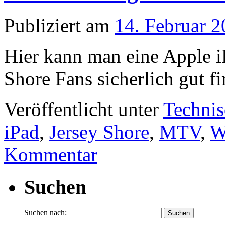
Publiziert am
14. Februar 
Hier kann man eine Apple i
Shore Fans sicherlich gut f
Veröffentlicht unter
Technis
iPad
,
Jersey Shore
,
MTV
,
W
Kommentar
Suchen
Suchen nach: