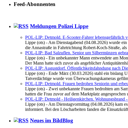
Feed-Abonnenten
Meldungen Polizei Lippe
POL-LIP: Detmold. E-Scooter-Fahrer lebensgefährlich ve
Lippe (ots) - Am Dienstagabend (04.08.2026) wurde ein 
die Annastraße in Fahrtrichtung Robert-Koch-Straße, als .
POL-LIP: Bad Salzuflen. Senior um Silbermünzen gebra
Lippe (ots) - Ein unbekannter Mann entwendete am Mont
Der Mann hatte sich zuvor als angeblicher Antiquitätenhän
POL-LIP: Augustdorf. Öffentlichkeitsfahndung nach Die
Lippe (ots) - Ende März (30.03.2026) stahl ein bislang
Tatverdächtige wurde von Überwachungskameras gefilmt.
POL-LIP: Detmold. Frauen bedrohen Seniorin und erbeu
Lippe (ots) - Zwei unbekannte Frauen bedrohten am Sam
hatten die Frau zuvor auf dem Marktplatz angesprochen u
POL-LIP: Detmold - Heiligenkirchen. Wohnungsbrand - 
Lippe (ots) - Am Dienstagvormittag (04.08.2026) kam e
informiert. Bei den Löscharbeiten fanden die Einsatzkräfte
Neues im BildBlog