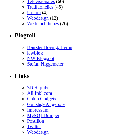
Televisionäres
(60)
Traditionelles
(45)
Urlaub
(4)
Webdesign
(12)
Weihnachtliches
(26)
Blogroll
Kanzlei Hoenig, Berlin
lawblog
NW Blogspot
Stefan Niggemeier
Links
3D Supply
All-Inkl.com
China Gadgets
Günstige Angebote
Impressum
MySQLDumper
Postillon
Twitter
Webdesign