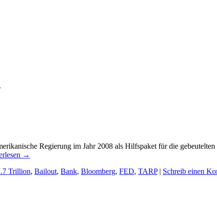
n
amerikanische Regierung im Jahr 2008 als Hilfspaket für die gebeutel
erlesen
→
.7 Trillion
,
Bailout
,
Bank
,
Bloomberg
,
FED
,
TARP
|
Schreib einen K