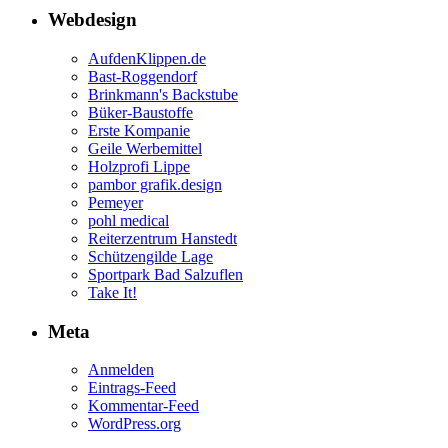
Webdesign
AufdenKlippen.de
Bast-Roggendorf
Brinkmann's Backstube
Büker-Baustoffe
Erste Kompanie
Geile Werbemittel
Holzprofi Lippe
pambor grafik.design
Pemeyer
pohl medical
Reiterzentrum Hanstedt
Schützengilde Lage
Sportpark Bad Salzuflen
Take It!
Meta
Anmelden
Eintrags-Feed
Kommentar-Feed
WordPress.org