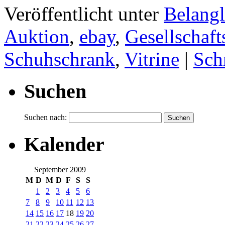
Veröffentlicht unter
Belangl
Auktion
,
ebay
,
Gesellschaft
Schuhschrank
,
Vitrine
|
Sch
Suchen
Suchen nach:
Kalender
September 2009
M
D
M
D
F
S
S
1
2
3
4
5
6
7
8
9
10
11
12
13
14
15
16
17
18
19
20
21
22
23
24
25
26
27