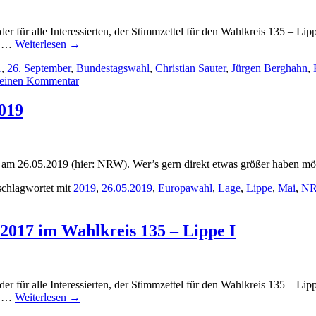
r für alle Interessierten, der Stimmzettel für den Wahlkreis 135 – Li
e …
Weiterlesen
→
1
,
26. September
,
Bundestagswahl
,
Christian Sauter
,
Jürgen Berghahn
,
 einen Kommentar
019
m 26.05.2019 (hier: NRW). Wer’s gern direkt etwas größer haben möcht
schlagwortet mit
2019
,
26.05.2019
,
Europawahl
,
Lage
,
Lippe
,
Mai
,
N
2017 im Wahlkreis 135 – Lippe I
r für alle Interessierten, der Stimmzettel für den Wahlkreis 135 – Li
e …
Weiterlesen
→