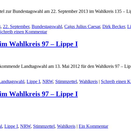
mzettel zur Bundestagswahl am 22. September 2013 im Wahlkreis 135 – 
3
,
22. September
,
Bundestagswahl
,
Cajus Julius Caesar
,
Dirk Becker
,
L
Schreib einen Kommentar
m Wahlkreis 97 – Lippe I
r die kommende Landtagswahl am 13. Mai 2012 für den Wahlkreis 97 – Li
Landtagswahl
,
Lippe I
,
NRW
,
Stimmzettel
,
Wahlkreis
|
Schreib einen 
m Wahlkreis 97 – Lippe I
l
,
Lippe I
,
NRW
,
Stimmzettel
,
Wahlkreis
|
Ein Kommentar