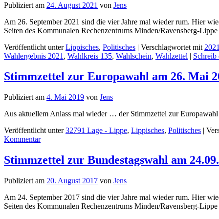
Publiziert am
24. August 2021
von
Jens
Am 26. September 2021 sind die vier Jahre mal wieder rum. Hier wiede
Seiten des Kommunalen Rechenzentrums Minden/Ravensberg-Lipp
Veröffentlicht unter
Lippisches
,
Politisches
|
Verschlagwortet mit
202
Wahlergebnis 2021
,
Wahlkreis 135
,
Wahlschein
,
Wahlzettel
|
Schreib
Stimmzettel zur Europawahl am 26. Mai 2
Publiziert am
4. Mai 2019
von
Jens
Aus aktuellem Anlass mal wieder … der Stimmzettel zur Europawahl a
Veröffentlicht unter
32791 Lage - Lippe
,
Lippisches
,
Politisches
|
Ver
Kommentar
Stimmzettel zur Bundestagswahl am 24.09.
Publiziert am
20. August 2017
von
Jens
Am 24. September 2017 sind die vier Jahre mal wieder rum. Hier wiede
Seiten des Kommunalen Rechenzentrums Minden/Ravensberg-Lipp