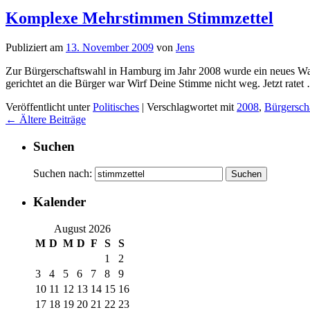
Komplexe Mehrstimmen Stimmzettel
Publiziert am
13. November 2009
von
Jens
Zur Bürgerschaftswahl in Hamburg im Jahr 2008 wurde ein neues Wahl
gerichtet an die Bürger war Wirf Deine Stimme nicht weg. Jetzt rate
Veröffentlicht unter
Politisches
|
Verschlagwortet mit
2008
,
Bürgersch
←
Ältere Beiträge
Suchen
Suchen nach:
Kalender
August 2026
M
D
M
D
F
S
S
1
2
3
4
5
6
7
8
9
10
11
12
13
14
15
16
17
18
19
20
21
22
23