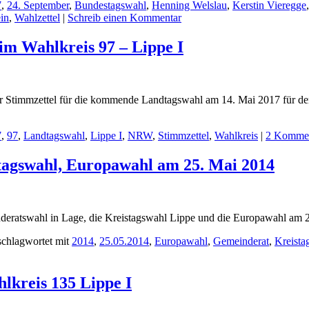
7
,
24. September
,
Bundestagswahl
,
Henning Welslau
,
Kerstin Vieregge
in
,
Wahlzettel
|
Schreib einen Kommentar
m Wahlkreis 97 – Lippe I
e der Stimmzettel für die kommende Landtagswahl am 14. Mai 2017 für d
7
,
97
,
Landtagswahl
,
Lippe I
,
NRW
,
Stimmzettel
,
Wahlkreis
|
2 Kommen
tagswahl, Europawahl am 25. Mai 2014
meinderatswahl in Lage, die Kreistagswahl Lippe und die Europawahl am
schlagwortet mit
2014
,
25.05.2014
,
Europawahl
,
Gemeinderat
,
Kreista
lkreis 135 Lippe I