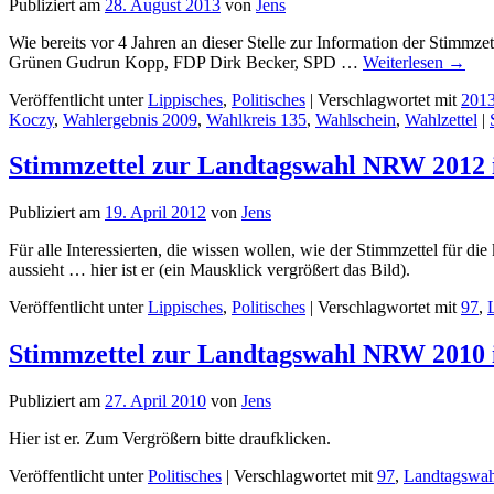
Publiziert am
28. August 2013
von
Jens
Wie bereits vor 4 Jahren an dieser Stelle zur Information der Stim
Grünen Gudrun Kopp, FDP Dirk Becker, SPD …
Weiterlesen
→
Veröffentlicht unter
Lippisches
,
Politisches
|
Verschlagwortet mit
201
Koczy
,
Wahlergebnis 2009
,
Wahlkreis 135
,
Wahlschein
,
Wahlzettel
|
Stimmzettel zur Landtagswahl NRW 2012 i
Publiziert am
19. April 2012
von
Jens
Für alle Interessierten, die wissen wollen, wie der Stimmzettel fü
aussieht … hier ist er (ein Mausklick vergrößert das Bild).
Veröffentlicht unter
Lippisches
,
Politisches
|
Verschlagwortet mit
97
,
Stimmzettel zur Landtagswahl NRW 2010 i
Publiziert am
27. April 2010
von
Jens
Hier ist er. Zum Vergrößern bitte draufklicken.
Veröffentlicht unter
Politisches
|
Verschlagwortet mit
97
,
Landtagswah