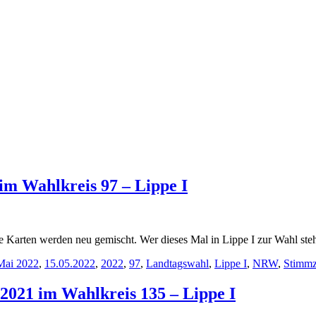
m Wahlkreis 97 – Lippe I
Karten werden neu gemischt. Wer dieses Mal in Lippe I zur Wahl steht f
Mai 2022
,
15.05.2022
,
2022
,
97
,
Landtagswahl
,
Lippe I
,
NRW
,
Stimmz
2021 im Wahlkreis 135 – Lippe I