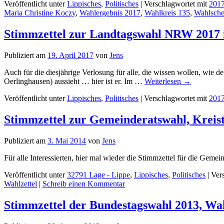
Veröffentlicht unter
Lippisches
,
Politisches
|
Verschlagwortet mit
201
Maria Christine Koczy
,
Wahlergebnis 2017
,
Wahlkreis 135
,
Wahlsche
Stimmzettel zur Landtagswahl NRW 2017 i
Publiziert am
19. April 2017
von
Jens
Auch für die diesjährige Verlosung für alle, die wissen wollen, wi
Oerlinghausen) aussieht … hier ist er. Im …
Weiterlesen
→
Veröffentlicht unter
Lippisches
,
Politisches
|
Verschlagwortet mit
201
Stimmzettel zur Gemeinderatswahl, Kreis
Publiziert am
3. Mai 2014
von
Jens
Für alle Interessierten, hier mal wieder die Stimmzettel für die Ge
Veröffentlicht unter
32791 Lage - Lippe
,
Lippisches
,
Politisches
|
Ver
Wahlzettel
|
Schreib einen Kommentar
Stimmzettel der Bundestagswahl 2013, Wah