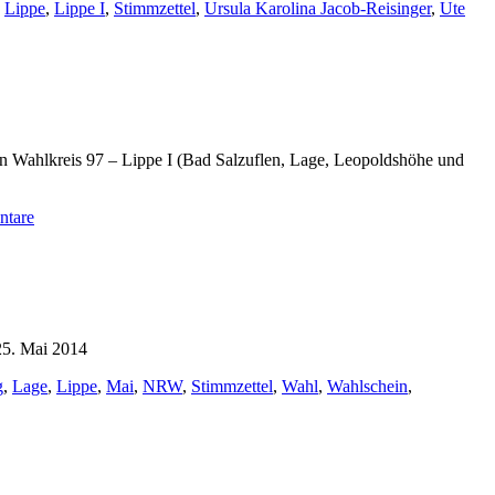
,
Lippe
,
Lippe I
,
Stimmzettel
,
Ursula Karolina Jacob-Reisinger
,
Ute
en Wahlkreis 97 – Lippe I (Bad Salzuflen, Lage, Leopoldshöhe und
tare
 25. Mai 2014
g
,
Lage
,
Lippe
,
Mai
,
NRW
,
Stimmzettel
,
Wahl
,
Wahlschein
,