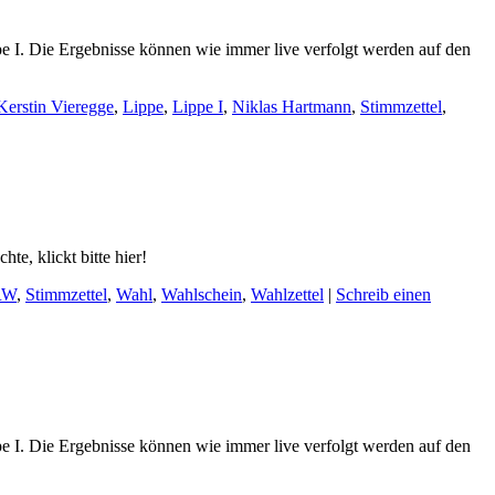
ppe I. Die Ergebnisse können wie immer live verfolgt werden auf den
Kerstin Vieregge
,
Lippe
,
Lippe I
,
Niklas Hartmann
,
Stimmzettel
,
e, klickt bitte hier!
RW
,
Stimmzettel
,
Wahl
,
Wahlschein
,
Wahlzettel
|
Schreib einen
ppe I. Die Ergebnisse können wie immer live verfolgt werden auf den