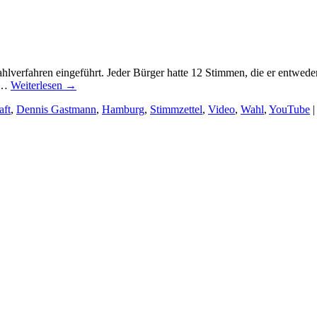
verfahren eingeführt. Jeder Bürger hatte 12 Stimmen, die er entweder
t …
Weiterlesen
→
aft
,
Dennis Gastmann
,
Hamburg
,
Stimmzettel
,
Video
,
Wahl
,
YouTube
|