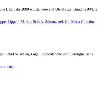
Lippe I. Im Jahr 2009 wurden gewählt Ute Koczy, Bündnis 90/Die
ippe
,
Lippe I
,
Markus Schiek
,
Stimmzettel
,
Ute Maria Christine
ppe I (Bad Salzuflen, Lage, Leopoldshöhe und Oerlinghausen)
Kommentar